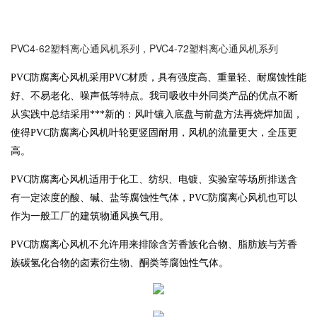
PVC4-62
PVC4-72
塑料离心通风机系列，
塑料离心通风机系列
PVC
防腐离心风机采用PVC材质，具有强度高、重量轻、耐腐蚀性能
好、不易老化、噪声低等特点。我司吸收中外同类产品的优点不断
从实践中总结采用***新的：风叶镶入底盘与前盘方法再烧焊加固，
使得PVC防腐离心风机叶轮更竖固耐用，风机的流量更大，全压更
高。
PVC防腐离心风机适用于化工、纺织、电镀、实验室等场所排送含
有一定浓度的酸、碱、盐等腐蚀性气体，PVC防腐离心风机也可以
作为一般工厂的建筑物通风换气用。
PVC防腐离心风机不允许用来排除含芳香族化合物、脂肪族与芳香
族碳氢化合物的卤素衍生物、酮类等腐蚀性气体。