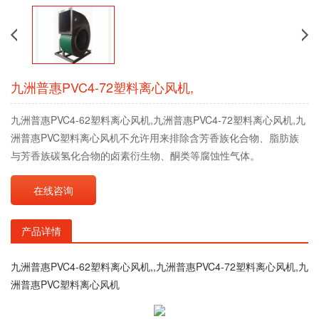
九洲普惠PVC4-72塑料离心风机,
九洲普惠PVC4-62塑料离心风机,九洲普惠PVC4-72塑料离心风机,九
洲普惠PVC塑料离心风机不允许用来排除含芳香族化合物、脂肪族
与芳香族碳氢化合物的卤素衍生物、酮类等腐蚀性气体。
在线咨询
产品详情
九洲普惠PVC4-62塑料离心风机,,九洲普惠PVC4-72塑料离心风机,九
洲普惠PVC塑料离心风机