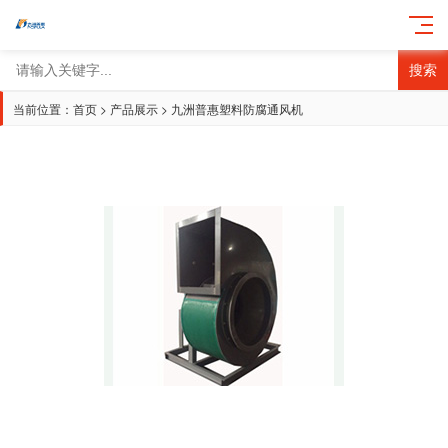
搜索
当前位置：
首页
>
产品展示
>
九洲普惠塑料防腐通风机